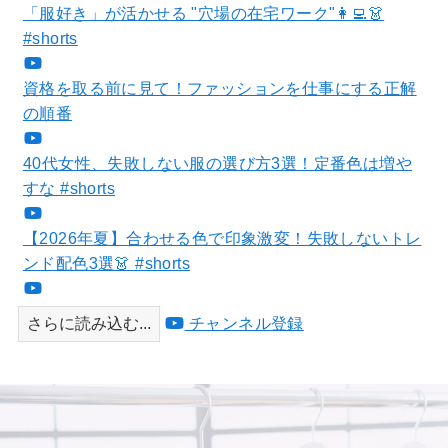
「服好き」が活かせる "穴場の在宅ワーク"👩‍💻👗
#shorts
資格を取る前に見て！ファッションを仕事にする正解
の順番
40代女性、失敗しない服の選び方3選！定番色は増や
すな #shorts
【2026年夏】合わせる色で印象激変！失敗しないトレ
ンド配色3選👗 #shorts
さらに読み込む...
チャンネル登録