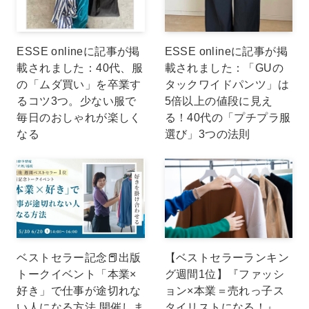
ESSE onlineに記事が掲
ESSE onlineに記事が掲
載されました：40代、服
載されました：「GUの
の「ムダ買い」を卒業す
タックワイドパンツ」は
るコツ3つ。少ない服で
5倍以上の値段に見え
毎日のおしゃれが楽しく
る！40代の「プチプラ服
なる
選び」3つの法則
ベストセラー記念📕出版
【ベストセラーランキン
トークイベント「本業×
グ週間1位】『ファッシ
好き」で仕事が途切れな
ョン×本業＝売れっ子ス
い人になる方法 開催しま
タイリストになる！』