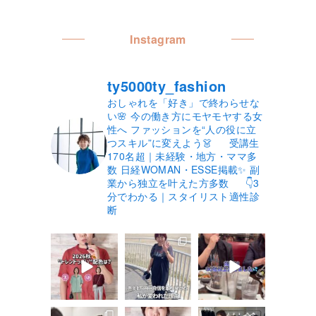
Instagram
ty5000ty_fashion
おしゃれを「好き」で終わらせな
い🌸
今の働き方にモヤモヤする女
性へ
ファッションを“人の役に立
つスキル”に変えよう👗
受講生
170名超｜未経験・地方・ママ多
数
日経WOMAN・ESSE掲載✨
副
業から独立を叶えた方多数
👇3
分でわかる｜スタイリスト適性診
断